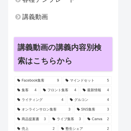
講義動画
講義動画の講義内容別検
索はこちらから
Facebook集客
9
マインドセット
5
集客
4
フロント集客
4
最新情報
4
ライティング
4
グルコン
4
オンラインサロン集客
3
SNS集客
3
商品提案書
3
ライブ集客
3
Canva
2
売上
2
塾生シェア
2