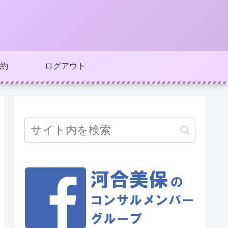
約
ログアウト