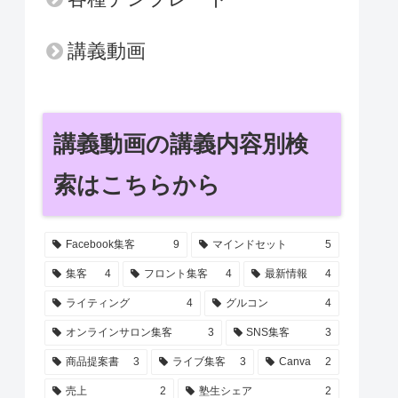
講義動画
講義動画の講義内容別検
索はこちらから
Facebook集客
9
マインドセット
5
集客
4
フロント集客
4
最新情報
4
ライティング
4
グルコン
4
オンラインサロン集客
3
SNS集客
3
商品提案書
3
ライブ集客
3
Canva
2
売上
2
塾生シェア
2