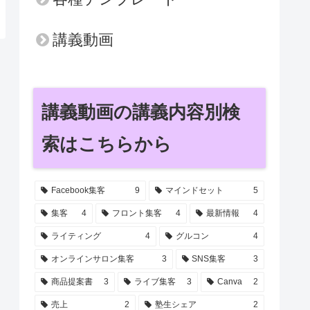
講義動画
講義動画の講義内容別検
索はこちらから
Facebook集客
9
マインドセット
5
集客
4
フロント集客
4
最新情報
4
ライティング
4
グルコン
4
オンラインサロン集客
3
SNS集客
3
商品提案書
3
ライブ集客
3
Canva
2
売上
2
塾生シェア
2