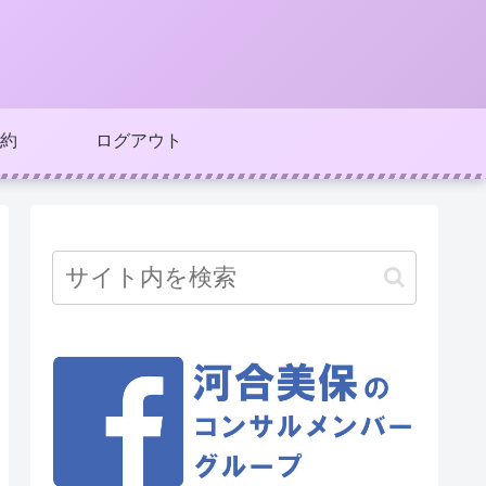
約
ログアウト