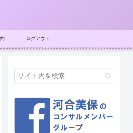
約
ログアウト