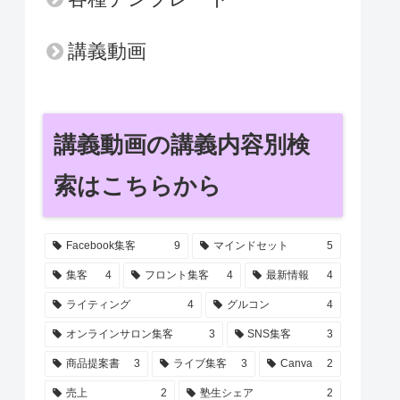
講義動画
講義動画の講義内容別検
索はこちらから
Facebook集客
9
マインドセット
5
集客
4
フロント集客
4
最新情報
4
ライティング
4
グルコン
4
オンラインサロン集客
3
SNS集客
3
商品提案書
3
ライブ集客
3
Canva
2
売上
2
塾生シェア
2